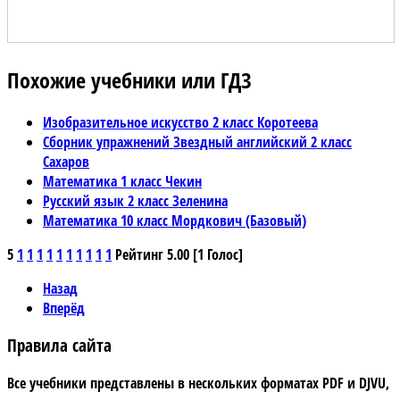
Похожие учебники или ГДЗ
Изобразительное искусство 2 класс Коротеева
Сборник упражнений Звездный английский 2 класс
Сахаров
Математика 1 класс Чекин
Русский язык 2 класс Зеленина
Математика 10 класс Мордкович (Базовый)
5
1
1
1
1
1
1
1
1
1
1
Рейтинг 5.00 [1 Голос]
Назад
Вперёд
Правила сайта
Все учебники представлены в нескольких форматах PDF и DJVU,