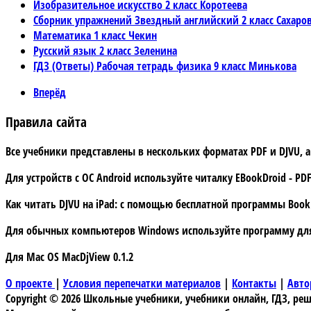
Изобразительное искусство 2 класс Коротеева
Сборник упражнений Звездный английский 2 класс Сахаро
Математика 1 класс Чекин
Русский язык 2 класс Зеленина
ГДЗ (Ответы) Рабочая тетрадь физика 9 класс Минькова
Вперёд
Правила сайта
Все учебники представлены в нескольких форматах PDF и DJVU, 
Для устройств с
ОС Android
используйте читалку
EBookDroid - PDF
Как читать DJVU на iPad:
с помощью бесплатной программы
Book
Для обычных компьютеров Windows используйте программу дл
Для Mac OS
MacDjView 0.1.2
О проекте
|
Условия перепечатки материалов
|
Контакты
|
Авто
Copyright © 2026 Школьные учебники, учебники онлайн, ГДЗ, решеб