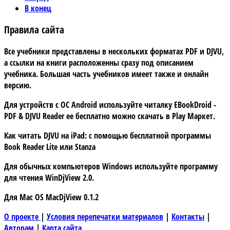
В конец
Правила сайта
Все учебники представлены в нескольких форматах PDF и DJVU,
а ссылки на книги расположенны сразу под описанием
учебника. Большая часть учебников имеет также и онлайн
версию.
Для устройств с
ОС Android
используйте читалку
EBookDroid -
PDF & DJVU Reader
ее бесплатно можно скачать в
Play Маркет.
Как читать DJVU на iPad:
с помощью бесплатной программы
Book Reader Lite
или
Stanza
Для обычных компьютеров Windows используйте программу
для чтения
WinDjView 2.0.
Для Mac OS
MacDjView 0.1.2
О проекте
|
Условия перепечатки материалов
|
Контакты
|
Авторам
|
Карта сайта