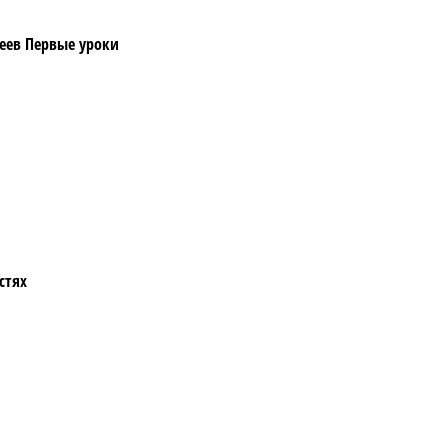
неев Первые уроки
стях