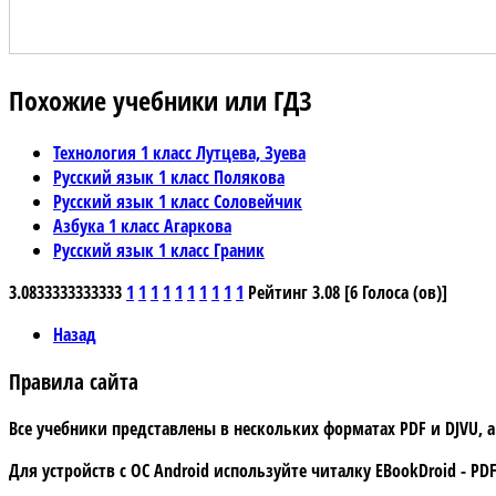
Похожие учебники или ГДЗ
Технология 1 класс Лутцева, Зуева
Русский язык 1 класс Полякова
Русский язык 1 класс Соловейчик
Азбука 1 класс Агаркова
Русский язык 1 класс Граник
3.0833333333333
1
1
1
1
1
1
1
1
1
1
Рейтинг 3.08 [6 Голоса (ов)]
Назад
Правила сайта
Все учебники представлены в нескольких форматах PDF и DJVU, 
Для устройств с
ОС Android
используйте читалку
EBookDroid - PDF